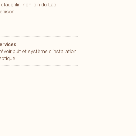
cIaughlin, non loin du Lac
enison.
ervices
révoir puit et système d'installation
eptique