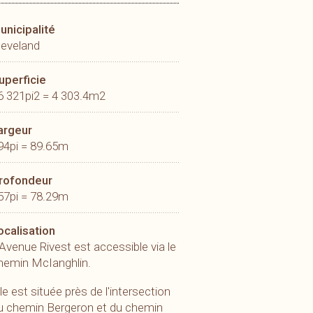
unicipalité
leveland
uperficie
6 321pi2 = 4 303.4m2
argeur
94pi = 89.65m
rofondeur
57pi = 78.29m
ocalisation
'Avenue Rivest est accessible via le
hemin McIanghlin.
lle est située près de l'intersection
u chemin Bergeron et du chemin