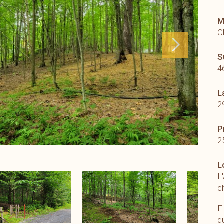
M
C
S
4
L
2
P
2
L
L
c
E
d